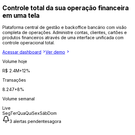
Controle total
da sua operação financeira
em uma tela
Plataforma central de gestão e backoffice bancário com visão
completa de operações. Administre contas, clientes, cartões e
produtos financeiros através de uma interface unificada com
controle operacional total.
Acessar dashboard
Ver demo
Volume hoje
R$ 2.4M
+12%
Transações
8.247
+8%
Volume semanal
Live
Seg
Ter
Qua
Qui
Sex
Sáb
Dom
3 alertas pendentes
agora