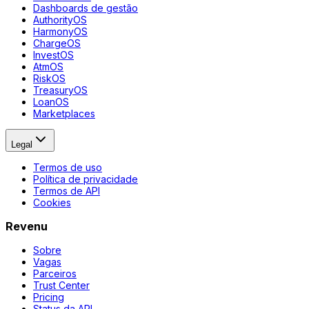
Dashboards de gestão
AuthorityOS
HarmonyOS
ChargeOS
InvestOS
AtmOS
RiskOS
TreasuryOS
LoanOS
Marketplaces
Legal
Termos de uso
Política de privacidade
Termos de API
Cookies
Revenu
Sobre
Vagas
Parceiros
Trust Center
Pricing
Status da API