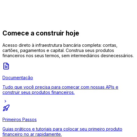
LGPD
MED 2.0
ISO 20022
Comece a construir hoje
Acesso direto à infraestrutura bancária completa: contas,
cartões, pagamentos e capital. Construa seus produtos
financeiros nos seus termos, sem intermediários desnecessários.
Documentação
Tudo que você precisa para começar com nossas APIs e
construir seus produtos financeiros.
Primeiros Passos
Guias práticos e tutoriais para colocar seu primeiro produto
financeiro no ar rapidamente.