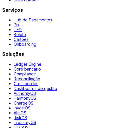
Serviços
Hub de Pagamentos
Pix
TED
Boleto
Cartões
Onboarding
Soluções
Ledger Engine
Core bancário
Compliance
Reconciliação
Crossborder
Dashboards de gestão
AuthorityOS
HarmonyOS
ChargeOS
InvestOS
AtmOS
RiskOS
TreasuryOS
LoanOS