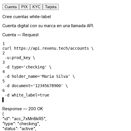
Del onboarding al pago,
una API
Cuenta
PIX
KYC
Tarjeta
Cree cuentas white-label
Cuenta digital con su marca en una llamada API.
Cuenta — Request
1
curl
https://api.revenu.tech/accounts
 \
2
-u
:prod_key
 \
3
-d
type
=
'checking'
 \
4
-d
holder_name
=
'Maria Silva'
 \
5
-d
document
=
'12345678900'
 \
6
-d
white_label
=
true
▌
Response — 200 OK
{
"
id
"
:
"
acc_7xMn8kR5
"
,
"
type
"
:
"
checking
"
,
"
status
"
:
"
active
"
,