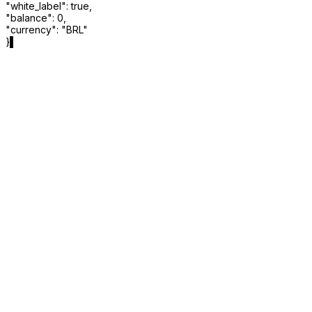
"
white_label
"
:
true
,
"
balance
"
:
0
,
"
currency
"
:
"
BRL
"
}
▌
Todo lo que necesita para construir
productos financieros