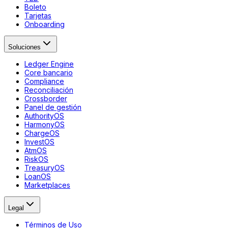
Boleto
Tarjetas
Onboarding
Soluciones
Ledger Engine
Core bancario
Compliance
Reconciliación
Crossborder
Panel de gestión
AuthorityOS
HarmonyOS
ChargeOS
InvestOS
AtmOS
RiskOS
TreasuryOS
LoanOS
Marketplaces
Legal
Términos de Uso