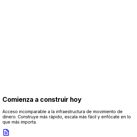
Solicitar acceso
Sandbox gratuito · Sin tarjeta de crédito
Compliance
listo para producción
BACEN
ISO 27001
PCI DSS v4.0
LGPD
MED 2.0
ISO 20022
Comienza a construir hoy
Acceso incomparable a la infraestructura de movimiento de
dinero. Construye más rápido, escala más fácil y enfócate en lo
que más importa.