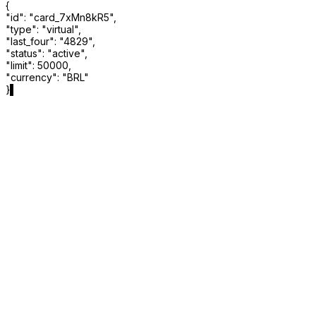
{
"
id
"
:
"
card_7xMn8kR5
"
,
"
type
"
:
"
virtual
"
,
"
last_four
"
:
"
4829
"
,
"
status
"
:
"
active
"
,
"
limit
"
:
50000
,
"
currency
"
:
"
BRL
"
}
▌
Programa completo,
control total