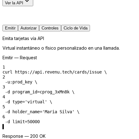
Ver la API
Del BIN al interchange,
todo vía API
Emitir
Autorizar
Controles
Ciclo de Vida
Emita tarjetas vía API
Virtual instantáneo o físico personalizado en una llamada.
Emitir — Request
1
curl
https://api.revenu.tech/cards/issue
 \
2
-u
:prod_key
 \
3
-d
program_id
=
cprog_3xMn8k
 \
4
-d
type
=
'virtual'
 \
5
-d
holder_name
=
'Maria Silva'
 \
6
-d
limit
=
50000
▌
Response — 200 OK