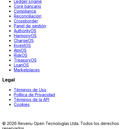
Ledger Engine
Core bancario
Compliance
Reconciliación
Crossborder
Panel de gestión
AuthorityOS
HarmonyOS
ChargeOS
InvestOS
AtmOS
RiskOS
TreasuryOS
LoanOS
Marketplaces
Legal
Términos de Uso
Política de Privacidad
Términos de la API
Cookies
©
2026
Revenu Open Tecnologías Ltda.
Todos los derechos
reservados.