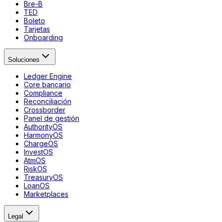
Bre-B
TED
Boleto
Tarjetas
Onboarding
Soluciones
Ledger Engine
Core bancario
Compliance
Reconciliación
Crossborder
Panel de gestión
AuthorityOS
HarmonyOS
ChargeOS
InvestOS
AtmOS
RiskOS
TreasuryOS
LoanOS
Marketplaces
Legal