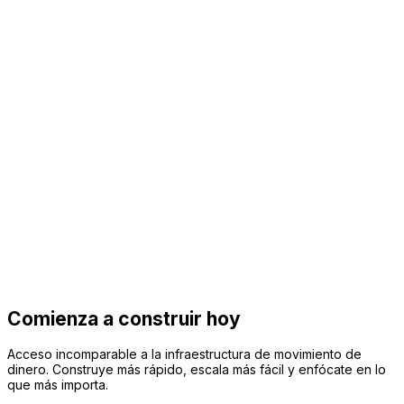
Solicitar acceso
Sandbox gratuito · Sin tarjeta de crédito
PCI DSS
certificado
BACEN
ISO 27001
PCI DSS v4.0
LGPD
MED 2.0
ISO 20022
Comienza a construir hoy
Acceso incomparable a la infraestructura de movimiento de
dinero. Construye más rápido, escala más fácil y enfócate en lo
que más importa.