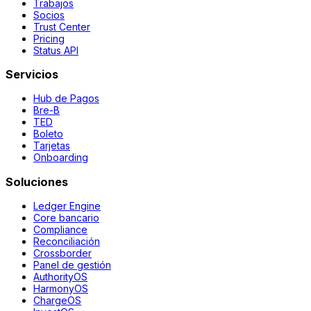
Trabajos
Socios
Trust Center
Pricing
Status API
Servicios
Hub de Pagos
Bre-B
TED
Boleto
Tarjetas
Onboarding
Soluciones
Ledger Engine
Core bancario
Compliance
Reconciliación
Crossborder
Panel de gestión
AuthorityOS
HarmonyOS
ChargeOS