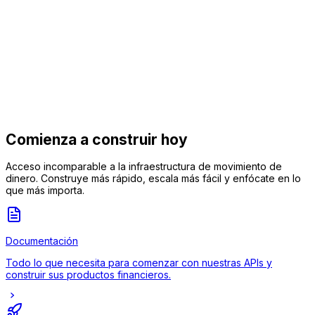
BACEN
regulado
BACEN
ISO 27001
PCI DSS v4.0
LGPD
MED 2.0
ISO 20022
Comienza a construir hoy
Acceso incomparable a la infraestructura de movimiento de
dinero. Construye más rápido, escala más fácil y enfócate en lo
que más importa.
Documentación
Todo lo que necesita para comenzar con nuestras APIs y
construir sus productos financieros.