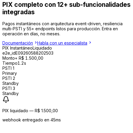
PIX completo
con 12+ sub-funcionalidades
integradas
Pagos instantáneos con arquitectura event-driven, resiliencia
multi-PSTI y 55+ endpoints listos para producción. Entra en
operación en días, no meses.
Documentación
Habla con un especialista
PIX Instantáneo
Liquidado
e2e_id
E09260588202503
Monto
+ R$ 1.500,00
Tiempo
1.2s
PSTI 1
Primary
PSTI 2
Standby
PSTI 3
Standby
PIX liquidado — R$ 1.500,00
webhook entregado en 45ms