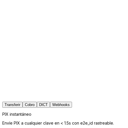
→ SPI (BACEN)
4
→ Destino
Hops
4
Latencia
~1.5s
Directo BACEN
1
Su App
2
→ Revenu (directo)
3
→ SPI (BACEN)
4
→ Destino
Hops
3 (sin PSTI)
Latencia
< 800ms
55+ endpoints,
una API
Transferir
Cobro
DICT
Webhooks
PIX instantáneo
Envíe PIX a cualquier clave en < 1.5s con e2e_id rastreable.