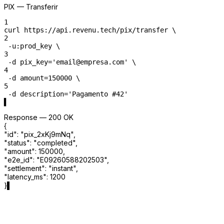
PIX — Transferir
1
curl
https://api.revenu.tech/pix/transfer
 \
2
-u
:prod_key
 \
3
-d
pix_key
=
'email@empresa.com'
 \
4
-d
amount
=
150000
 \
5
-d
description
=
'Pagamento #42'
▌
Response — 200 OK
{
"
id
"
:
"
pix_2xKj9mNq
"
,
"
status
"
:
"
completed
"
,
"
amount
"
:
150000
,
"
e2e_id
"
:
"
E09260588202503
"
,
"
settlement
"
:
"
instant
"
,
"
latency_ms
"
:
1200
}
▌
Todo lo que necesita para PIX