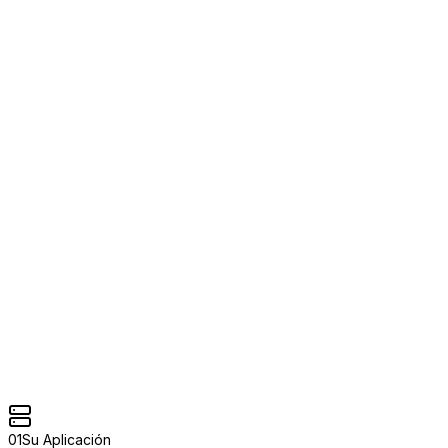
Failover automático en
<
1 segundo
PSTI 2
SAF: store-and-forward si ambos no disponibles
< 1s
Failover time
3%
CB threshold
30s
CB window
01
Su Aplicación