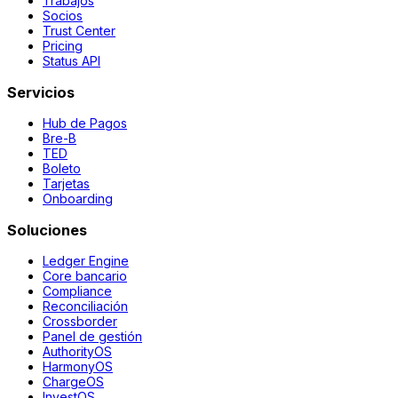
Trabajos
Socios
Trust Center
Pricing
Status API
Servicios
Hub de Pagos
Bre-B
TED
Boleto
Tarjetas
Onboarding
Soluciones
Ledger Engine
Core bancario
Compliance
Reconciliación
Crossborder
Panel de gestión
AuthorityOS
HarmonyOS
ChargeOS
InvestOS