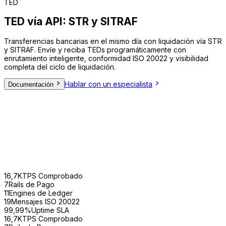
TED
TED vía API:
STR y SITRAF
Transferencias bancarias en el mismo día con liquidación vía STR
y SITRAF. Envíe y reciba TEDs programáticamente con
enrutamiento inteligente, conformidad ISO 20022 y visibilidad
completa del ciclo de liquidación.
Hablar con un especialista
Documentación
BACEN
ISO 27001
PCI DSS v4.0
LGPD
MED 2.0
ISO 20022
16,7K
TPS Comprobado
7
Rails de Pago
11
Engines de Ledger
19
Mensajes ISO 20022
99,99%
Uptime SLA
16,7K
TPS Comprobado