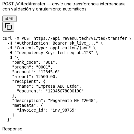
POST /v1/ted/transfer — envíe una transferencia interbancaria
con validación y enrutamiento automáticos.
cURL
curl -X POST https://api.revenu.tech/v1/ted/transfer \

  -H "Authorization: Bearer sk_live_..." \

  -H "Content-Type: application/json" \

  -H "Idempotency-Key: ted_req_abc123" \

  -d '{

    "bank_code": "001",

    "branch": "0001",

    "account": "12345-6",

    "amount": 12500.00,

    "recipient": {

      "name": "Empresa ABC Ltda",

      "document": "12345678000190"

    },

    "description": "Pagamento NF #2048",

    "metadata": {

      "invoice_id": "inv_98765"

    }

  }'
Response