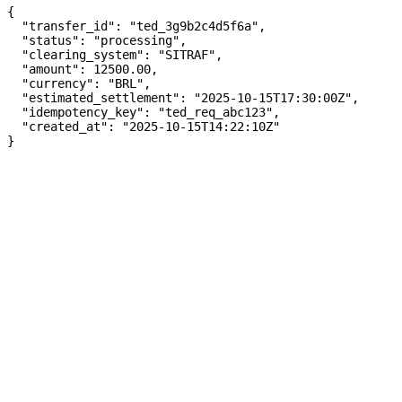
{

  "transfer_id": "ted_3g9b2c4d5f6a",

  "status": "processing",

  "clearing_system": "SITRAF",

  "amount": 12500.00,

  "currency": "BRL",

  "estimated_settlement": "2025-10-15T17:30:00Z",

  "idempotency_key": "ted_req_abc123",

  "created_at": "2025-10-15T14:22:10Z"

}
Comienza a construir hoy
Acceso incomparable a la infraestructura de movimiento de
dinero. Construye más rápido, escala más fácil y enfócate en lo
que más importa.
Documentación
Todo lo que necesita para comenzar con nuestras APIs y
construir sus productos financieros.