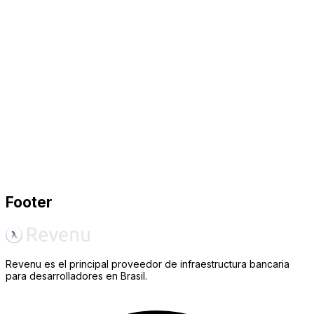
Primeros Pasos
Guías de inicio rápido y tutoriales para ayudarle a construir su
primer producto financiero.
Contactar Ventas
Hable con nuestro equipo comercial y resuelva sus dudas.
Comenzar a construir
Footer
Revenu es el principal proveedor de infraestructura bancaria
para desarrolladores en Brasil.