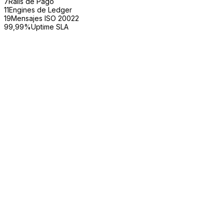
7
Rails de Pago
11
Engines de Ledger
19
Mensajes ISO 20022
99,99%
Uptime SLA