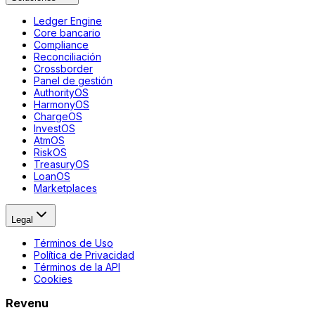
Ledger Engine
Core bancario
Compliance
Reconciliación
Crossborder
Panel de gestión
AuthorityOS
HarmonyOS
ChargeOS
InvestOS
AtmOS
RiskOS
TreasuryOS
LoanOS
Marketplaces
Legal
Términos de Uso
Política de Privacidad
Términos de la API
Cookies
Revenu