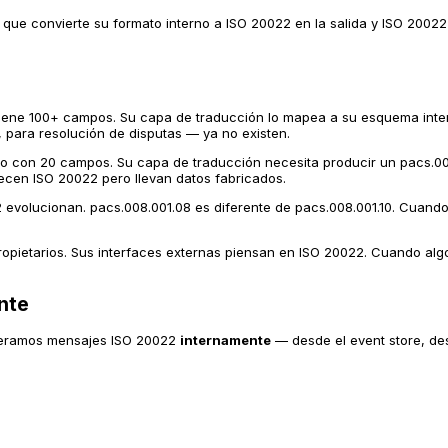
ue convierte su formato interno a ISO 20022 en la salida y ISO 20022 
ene 100+ campos. Su capa de traducción lo mapea a su esquema inter
 para resolución de disputas — ya no existen.
o con 20 campos. Su capa de traducción necesita producir un pacs.00
ecen ISO 20022 pero llevan datos fabricados.
volucionan. pacs.008.001.08 es diferente de pacs.008.001.10. Cuando 
opietarios. Sus interfaces externas piensan en ISO 20022. Cuando algo
nte
eneramos mensajes ISO 20022
internamente
— desde el event store, des