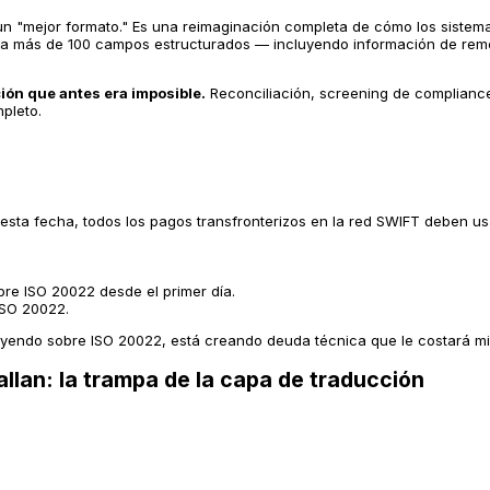
o un "mejor formato." Es una reimaginación completa de cómo los sist
va más de 100 campos estructurados — incluyendo información de remes
ión que antes era imposible.
Reconciliación, screening de compliance,
pleto.
ta fecha, todos los pagos transfronterizos en la red SWIFT deben us
bre ISO 20022 desde el primer día.
ISO 20022.
ruyendo sobre ISO 20022, está creando deuda técnica que le costará mi
llan: la trampa de la capa de traducción