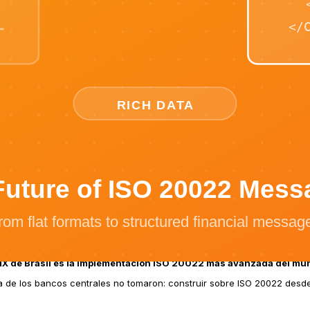
estros eventos de dominio. Sin traducción, sin fabricación, sin pérdi
022
pleto
u payload completo (Event Sourcing)
el pacs.008 directamente desde los datos del evento
ación PIX
ativamente y se almacena como evento de dominio
ismo evento, con referencias ISO 20022 embebidas
emánticamente equivalentes.
PIX de Brasil es la implementación ISO 20022 más avanzada del mu
e los bancos centrales no tomaron: construir sobre ISO 20022 desde c