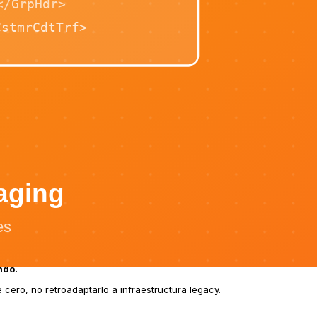
da de datos.
ndo.
ero, no retroadaptarlo a infraestructura legacy.