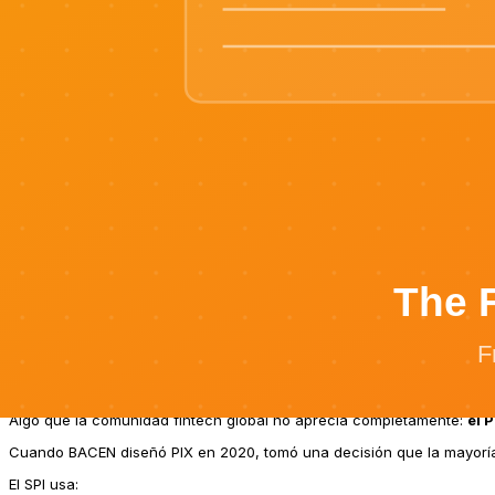
— Notificación de evento del sistema
admi.004
Cada uno de estos tipos de mensajes se genera directamente desde nu
Cómo funciona: de evento de dominio a mensaje ISO 20
Cuando se procesa un pago PIX en Revenu:
1.
Evento de dominio emitido:
con contexto com
PaymentInitiated
2.
Evento almacenado:
El evento se persiste en el event store con s
3.
Proyección ISO 20022:
Un proyector del lado de lectura genera 
4.
Transmisión SPI:
El pacs.008 se envía al SPI de BACEN para liquid
5.
Manejo de respuesta:
El pacs.002 del SPI se recibe, se parsea n
6.
Actualización del ledger:
El asiento contable se crea desde el m
La idea clave:
el evento de dominio y el mensaje ISO 20022 son s
PIX e ISO 20022: la ventaja de Brasil
Algo que la comunidad fintech global no aprecia completamente:
el 
Cuando BACEN diseñó PIX en 2020, tomó una decisión que la mayoría d
El SPI usa: