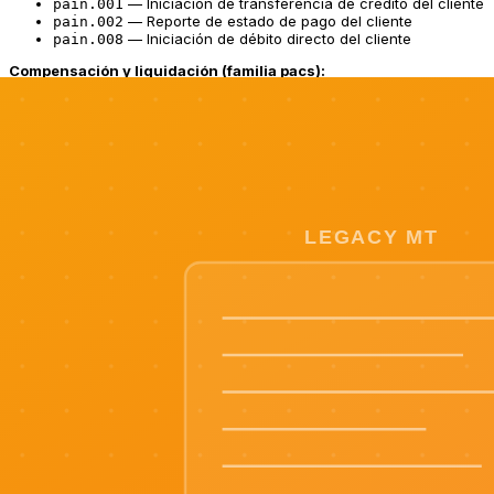
— Iniciación de transferencia de crédito del cliente
pain.001
— Reporte de estado de pago del cliente
pain.002
— Iniciación de débito directo del cliente
pain.008
Compensación y liquidación (familia pacs):
— Reporte de estado de pago (FI a FI)
pacs.002
— Débito directo de cliente FI a FI
pacs.003
— Devolución de pago
pacs.004
— Transferencia de crédito de cliente FI a FI
pacs.008
— Transferencia de crédito de institución financiera
pacs.009
— Solicitud de estado de pago FI a FI
pacs.028
Gestión de efectivo (familia camt):
— Resolución de investigación
camt.029
— Reporte de cuenta intradía
camt.052
— Estado de cuenta fin de día
camt.053
— Notificación de débito/crédito
camt.054
— Solicitud de cancelación de pago
camt.056
— Solicitud de reporting de cuenta
camt.060
Autorización (familia auth):
— Apertura de solicitud de información
auth.001
— Respuesta a solicitud de información
auth.002
Administración (familia admi):
— Notificación de evento
admi.002