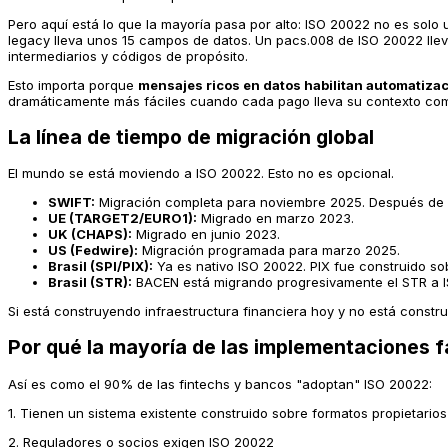
Pero aquí está lo que la mayoría pasa por alto: ISO 20022 no es sol
legacy lleva unos 15 campos de datos. Un pacs.008 de ISO 20022 lle
intermediarios y códigos de propósito.
Esto importa porque
mensajes ricos en datos habilitan automatizac
dramáticamente más fáciles cuando cada pago lleva su contexto com
La línea de tiempo de migración global
El mundo se está moviendo a ISO 20022. Esto no es opcional.
SWIFT:
Migración completa para noviembre 2025. Después de es
UE (TARGET2/EURO1):
Migrado en marzo 2023.
UK (CHAPS):
Migrado en junio 2023.
US (Fedwire):
Migración programada para marzo 2025.
Brasil (SPI/PIX):
Ya es nativo ISO 20022. PIX fue construido so
Brasil (STR):
BACEN está migrando progresivamente el STR a 
Si está construyendo infraestructura financiera hoy y no está const
Por qué la mayoría de las implementaciones fa
Así es como el 90% de las fintechs y bancos "adoptan" ISO 20022:
1. Tienen un sistema existente construido sobre formatos propietarios
2. Reguladores o socios exigen ISO 20022