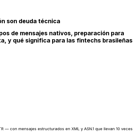
ión son deuda técnica
pos de mensajes nativos, preparación para
 y qué significa para las fintechs brasileñas
TR — con mensajes estructurados en XML y ASN.1 que llevan 10 veces