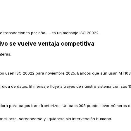
 de transacciones por año — es un mensaje ISO 20022.
ivo se vuelve ventaja competitiva
teras.
erizos usen ISO 20022 para noviembre 2025. Bancos que aún usan MT103
dida de datos. El mensaje fluye a través de nuestro sistema con sus 
ra para pagos transfronterizos. Un pacs.008 puede llevar números de f
iliarse, screenearse y liquidarse sin intervención humana.