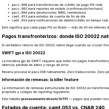
para transferencias de crédito (el pago PIX real)
pacs.008
para reportes de estado (confirmación/rechazo)
pacs.002
para devoluciones (MED, reembolsos)
pacs.004
para estados de cuenta de fin de día
camt.053
para notificaciones de débito/crédito en tiempo real
camt.054
Esto significa que cada pago PIX en Brasil — más de 40 mil millones
Pagos transfronterizos: donde ISO 20022 nat
El verdadero retorno de ISO 20022 nativo llega cuando se cruzan fron
SWIFT gpi e ISO 20022
La iniciativa gpi de SWIFT requiere que todos los pagos transfront
latencia, pérdida de datos y riesgo de error.
Revenu procesa el pacs.008 nativamente. Zero traducciones. Zero pér
Información de remesas: la killer feature
La información de remesas estructurada de ISO 20022 es transformado
propósito y códigos de reporting regulatorio.
Esto habilita
procesamiento directo (STP)
— pagos que pueden reconc
Estados de cuenta: camt.053 vs. CNAB 240