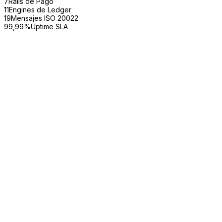
7
Rails de Pago
11
Engines de Ledger
19
Mensajes ISO 20022
99,99%
Uptime SLA