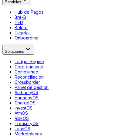
Servicios
Hub de Pagos
Bre-B
TED
Boleto
Tarjetas
Onboarding
Soluciones
Ledger Engine
Core bancario
Compliance
Reconciliación
Crossborder
Panel de gestión
AuthorityOS
HarmonyOS
ChargeOS
InvestOS
AtmOS
RiskOS
TreasuryOS
LoanOS
Marketplaces