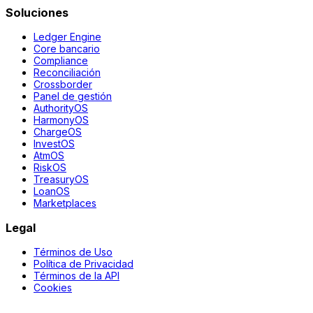
Soluciones
Ledger Engine
Core bancario
Compliance
Reconciliación
Crossborder
Panel de gestión
AuthorityOS
HarmonyOS
ChargeOS
InvestOS
AtmOS
RiskOS
TreasuryOS
LoanOS
Marketplaces
Legal
Términos de Uso
Política de Privacidad
Términos de la API
Cookies