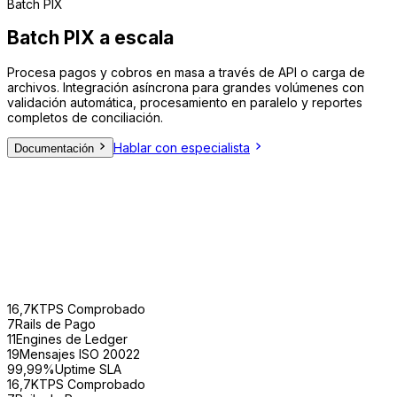
Batch PIX
Batch PIX
a escala
Procesa pagos y cobros en masa a través de API o carga de
archivos. Integración asíncrona para grandes volúmenes con
validación automática, procesamiento en paralelo y reportes
completos de conciliación.
Hablar con especialista
Documentación
BACEN
ISO 27001
PCI DSS v4.0
LGPD
MED 2.0
ISO 20022
16,7K
TPS Comprobado
7
Rails de Pago
11
Engines de Ledger
19
Mensajes ISO 20022
99,99%
Uptime SLA
16,7K
TPS Comprobado